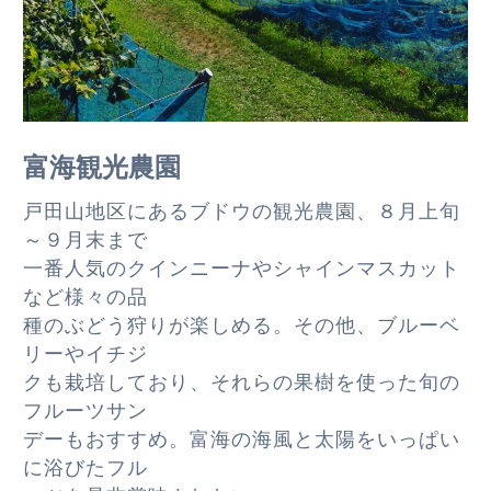
富海観光農園
戸田山地区にあるブドウの観光農園、８月上旬
～９月末まで
一番人気のクインニーナやシャインマスカット
など様々の品
種のぶどう狩りが楽しめる。その他、ブルーベ
リーやイチジ
クも栽培しており、それらの果樹を使った旬の
フルーツサン
デーもおすすめ。富海の海風と太陽をいっぱい
に浴びたフル